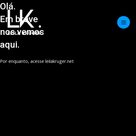
Ir
Olá.
Main
para
Em breve
Men
o
conteúdo
nos vemos
aqui.
Por enquanto, acesse
leilakruger.net